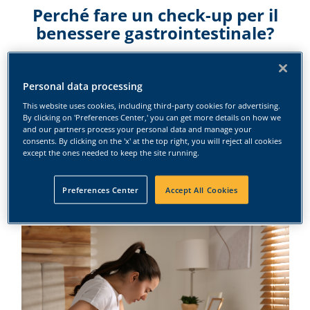
Perché fare un check-up per il
benessere gastrointestinale?
L'intestino è molto più che l'organo deputato alla
digestione: è un vero e proprio
secondo cervello
, che
Personal data processing
influisce sull'umore, sull'energia e sul benessere in
This website uses cookies, including third-party cookies for advertising.
generale.
By clicking on 'Preferences Center,' you can get more details on how we
Ecco perché averne cura può fare davvero la
and our partners process your personal data and manage your
consents. By clicking on the 'x' at the top right, you will reject all cookies
differenza!
except the ones needed to keep the site running.
Leggi gli articoli per scoprire di più sul ruolo
fondamentale dell'intestino e i consigli dei nostri
Preferences Center
Accept All Cookies
esperti per mantenerlo in perfetta salute.