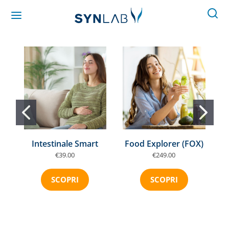
Intestinale Smart
Food Explorer (FOX)
€39.00
€249.00
A
SCOPRI
SCOPRI