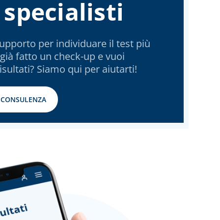
 specialisti
upporto per individuare il test più
 già fatto un check-up e vuoi
isultati? Siamo qui per aiutarti!
 CONSULENZA