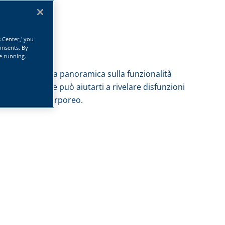
s Center,' you
onsents. By
te running.
rio ti offre una panoramica sulla funzionalità
ute metabolica e può aiutarti a rivelare disfunzioni
more e peso corporeo.