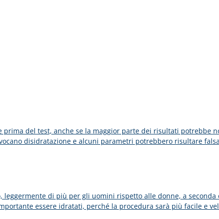
 prima del test, anche se la maggior parte dei risultati potrebbe n
vocano disidratazione e alcuni parametri potrebbero risultare falsa
o, leggermente di più per gli uomini rispetto alle donne, a seconda de
portante essere idratati, perché la procedura sarà più facile e vel