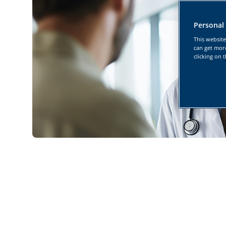
Personal
This website
can get mor
clicking on 