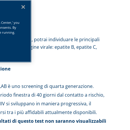
s Center,' you
onsents. By
te running.
n hai sintomi, potrai individuare le principali
ssibili di origine virale: epatite B, epatite C,
zione
LAB è uno screening di quarta generazione.
eriodo finestra di 40 giorni dal contatto a rischio,
’HIV si sviluppano in maniera progressiva, il
rsi tra i più affidabili attualmente disponibili.
sultati di questo test non saranno visualizzabili