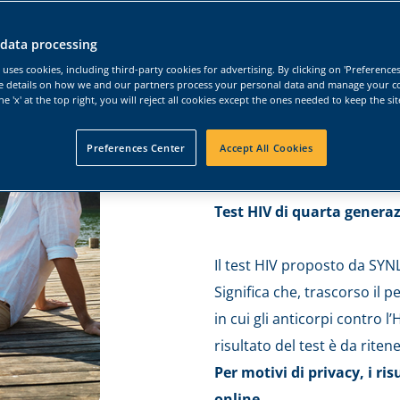
virali)
 data processing
€65.00
 uses cookies, including third-party cookies for advertising. By clicking on 'Preference
e details on how we and our partners process your personal data and manage your c
the 'x' at the top right, you will reject all cookies except the ones needed to keep the si
Con questo test, anche se no
infezioni sessualmente trasmi
Preferences Center
Accept All Cookies
sifilide e HIV.
Test HIV di quarta genera
Il test HIV proposto da SYN
Significa che, trascorso il p
in cui gli anticorpi contro l
risultato del test è da ritene
Per motivi di privacy, i ri
online.