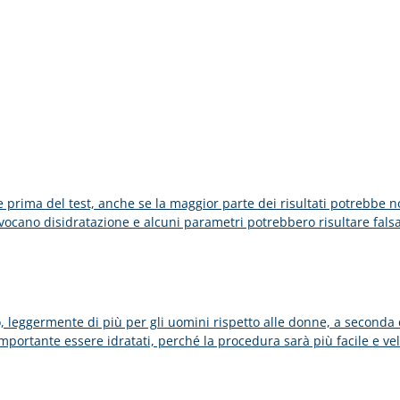
 prima del test, anche se la maggior parte dei risultati potrebbe n
vocano disidratazione e alcuni parametri potrebbero risultare falsa
o, leggermente di più per gli uomini rispetto alle donne, a seconda de
portante essere idratati, perché la procedura sarà più facile e vel