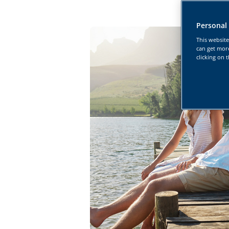
Personal
This website
can get mor
clicking on 