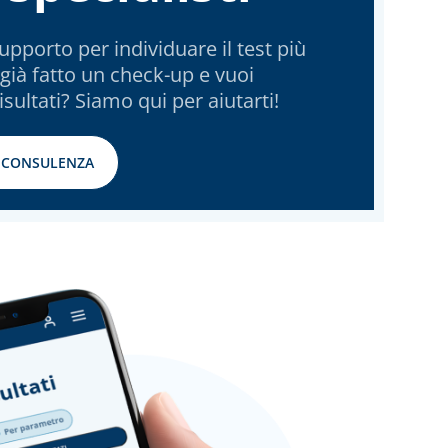
upporto per individuare il test più
 già fatto un check-up e vuoi
isultati? Siamo qui per aiutarti!
 CONSULENZA