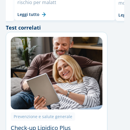
rischio per malatt
mondo
Leggi tutto
Leggi
Test correlati
Prevenzione e salute generale
Check-up Lipidico Plus