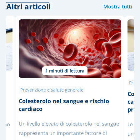
Altri articoli
Mostra tutti
1 minuti di lettura
Preve
Prevenzione e salute generale
Come
Colesterolo nel sangue e rischio
card
cardiaco
pre
Un livello elevato di colesterolo nel sangue
ntano
Le ma
rappresenta un importante fattore di
una d