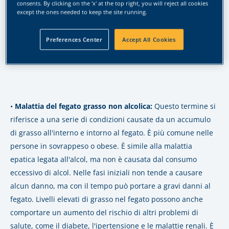
consents. By clicking on the 'x' at the top right, you will reject all cookies
Italia superano regolarmente le linee guida del Regno Unito
except the ones needed to keep the site running.
in materia di consumo di alcol e sono a maggior rischio di
patologie alcol-correlate.
Le malattie epatiche legate all'alcol
Preferences Center
Accept All Cookies
possono variare di gravità e spesso non causano alcun
sintomo nelle fasi iniziali.
•
Malattia del fegato grasso non alcolica:
Questo termine si
riferisce a una serie di condizioni causate da un accumulo
di grasso all'interno e intorno al fegato. È più comune nelle
persone in sovrappeso o obese. È simile alla malattia
epatica legata all'alcol, ma non è causata dal consumo
eccessivo di alcol. Nelle fasi iniziali non tende a causare
alcun danno, ma con il tempo può portare a gravi danni al
fegato. Livelli elevati di grasso nel fegato possono anche
comportare un aumento del rischio di altri problemi di
salute, come il diabete, l'ipertensione e le malattie renali. È