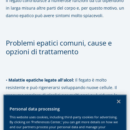
Il fegato contribuisce a numerose funzioni da cui dipendono
in larga misura altre parti del corpo e, per questo motivo, un
danno epatico può avere sintomi molto spiacevoli.
Problemi epatici comuni, cause e
opzioni di trattamento
•
Malattie epatiche legate all'alcol:
Il fegato è molto
resistente e può rigenerarsi sviluppando nuove cellule. Il
consumo regolare di alcolici per molti anni può ridurre la
capacità del fegato di rigenerarsi, portando a danni gravi e
Personal data processing
permanenti. Le malattie epatiche legate all'alcol sono molto
diffuse in Italia: sei casi su 10 di malattie epatiche sono
This website uses cookies, including third-party cookies for advertising.
By clicking on 'Preferences Center,' you can get more details on how we
causate dall'abuso di alcol. Più di 10 milioni di persone in
and our partners process your personal data and manage your